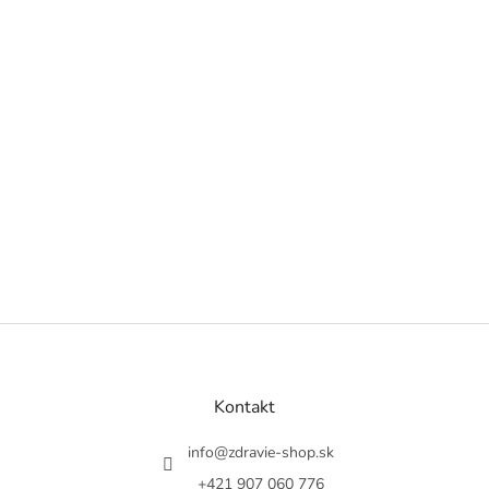
Z
á
p
a
Kontakt
t
í
info
@
zdravie-shop.sk
+421 907 060 776