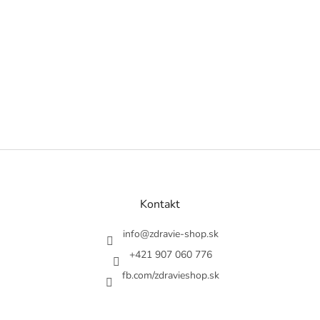
Z
á
p
a
Kontakt
t
í
info
@
zdravie-shop.sk
+421 907 060 776
fb.com/zdravieshop.sk