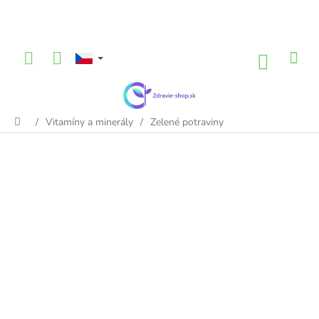
Přejít
na
obsah
NÁKU
KOŠÍK
/
Vitamíny a minerály
/
Zelené potraviny
Domů