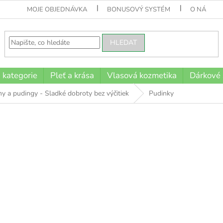
MOJE OBJEDNÁVKA
BONUSOVÝ SYSTÉM
O NÁS
HLEDAT
 kategorie
Pleť a krása
Vlasová kozmetika
Dárkové
y a pudingy - Sladké dobroty bez výčitiek
Pudinky