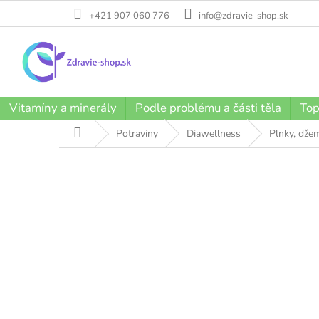
Přejít
+421 907 060 776
info@zdravie-shop.sk
na
obsah
Vitamíny a minerály
Podle problému a části těla
Top
Domů
Potraviny
Diawellness
Plnky, džem