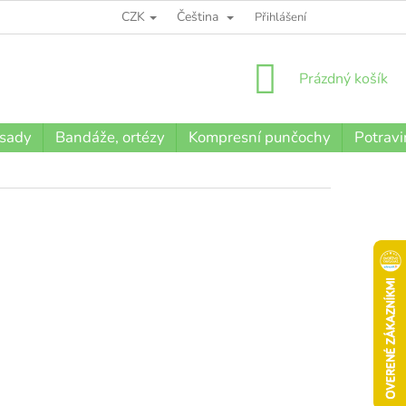
CZK
Čeština
BLOG
Přihlášení
NÁKUPNÍ
Prázdný košík
KOŠÍK
 sady
Bandáže, ortézy
Kompresní punčochy
Potravi