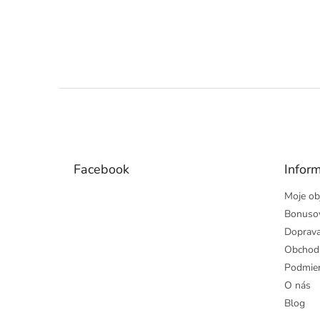
Z
á
p
a
t
Facebook
Inform
í
Moje ob
Bonuso
Doprava
Obchod
Podmien
O nás
Blog