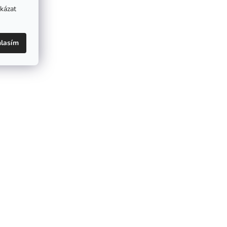
kázat
lasím