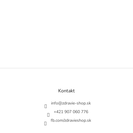
Z
á
p
a
Kontakt
t
í
info
@
zdravie-shop.sk
+421 907 060 776
fb.com/zdravieshop.sk