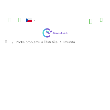
Přejít
na
obsah
NÁKU
KOŠÍK
/
Podle problému a části těla
/
Imunita
Domů