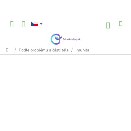
Přejít
na
obsah
NÁKU
KOŠÍK
/
Podle problému a části těla
/
Imunita
Domů