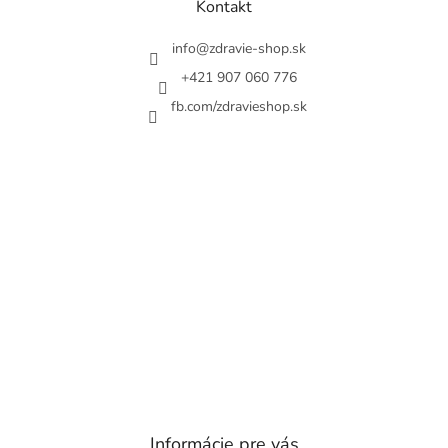
a
Kontakt
t
í
info
@
zdravie-shop.sk
+421 907 060 776
fb.com/zdravieshop.sk
Informácie pre vás