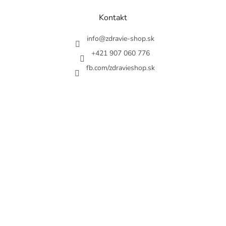
p
a
Kontakt
t
í
info
@
zdravie-shop.sk
+421 907 060 776
fb.com/zdravieshop.sk