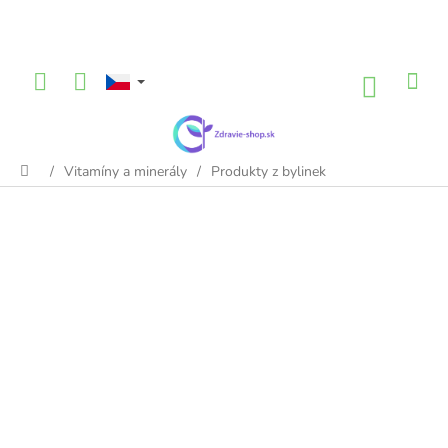
Přejít
na
obsah
NÁKU
KOŠÍK
/
Vitamíny a minerály
/
Produkty z bylinek
Domů