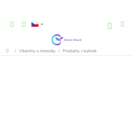
Přejít
na
obsah
NÁKU
KOŠÍK
/
Vitamíny a minerály
/
Produkty z bylinek
Domů