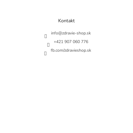
Z
á
p
ä
Kontakt
t
i
info
@
zdravie-shop.sk
e
+421 907 060 776
fb.com/zdravieshop.sk