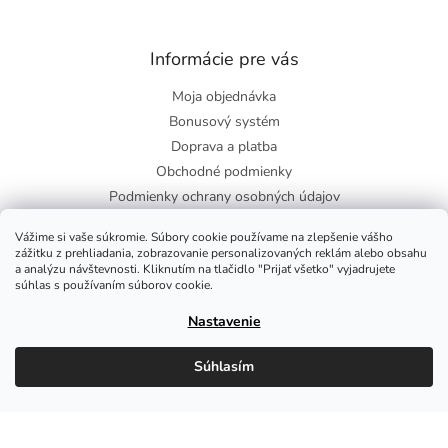
Informácie pre vás
Moja objednávka
Bonusový systém
Doprava a platba
Obchodné podmienky
Podmienky ochrany osobných údajov
O nás
Vážime si vaše súkromie. Súbory cookie používame na zlepšenie vášho
Blog
zážitku z prehliadania, zobrazovanie personalizovaných reklám alebo obsahu
a analýzu návštevnosti. Kliknutím na tlačidlo "Prijať všetko" vyjadrujete
súhlas s používaním súborov cookie.
Facebook
Nastavenie
Súhlasím
Copyright 2026
Zdravie-shop
. Všetky práva vyhradené.