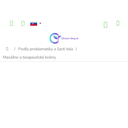
Prejsť
na
obsah
NÁKU
KOŠÍK
/
Podľa problematiky a častí tela
/
Domov
Masážne a terapeutické krémy