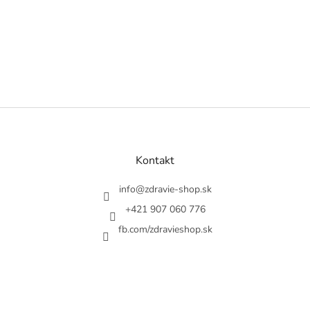
Z
á
p
ä
Kontakt
t
i
info
@
zdravie-shop.sk
e
+421 907 060 776
fb.com/zdravieshop.sk