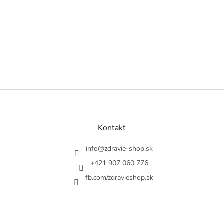
Z
á
p
a
Kontakt
t
í
info
@
zdravie-shop.sk
+421 907 060 776
fb.com/zdravieshop.sk