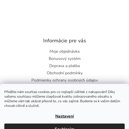
Informácie pre vás
Moje objednávka
Bonusový systém
Doprava a platba
Obchodní podmínky
Podmienky ochrany osobných údajov
O nás
Přidělte nám souhlas cookies pro co nejlepší zážitek z nakupování! Díky
Blog
vašemu souhlasu můžeme zlepšovat kvalitu zobrazovaného obsahu a
můžeme vám tak ukázat přesně to, co vás zajímá. Budeme se k vašim datům
chovat citlivě a slušně.
Facebook
Nastavení