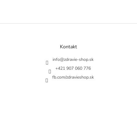
Z
á
p
a
Kontakt
t
í
info
@
zdravie-shop.sk
+421 907 060 776
fb.com/zdravieshop.sk