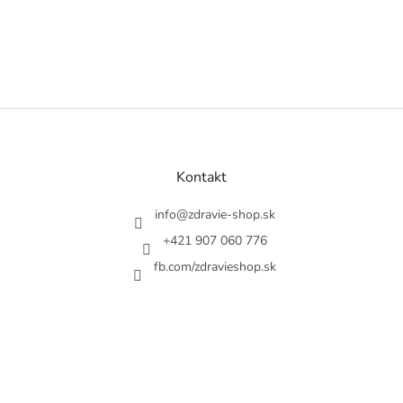
Z
á
p
a
Kontakt
t
í
info
@
zdravie-shop.sk
+421 907 060 776
fb.com/zdravieshop.sk