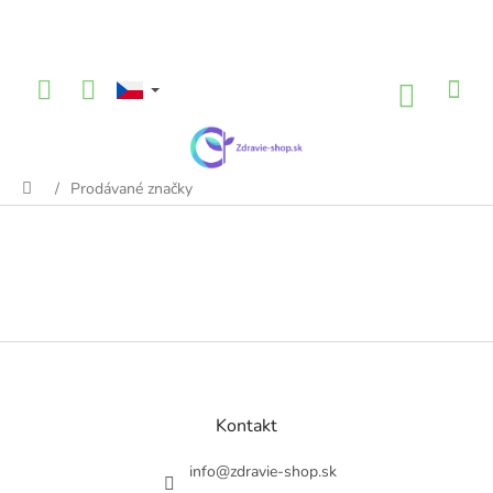
Přejít
na
obsah
NÁKU
KOŠÍK
/
Prodávané značky
Domů
Z
á
p
a
Kontakt
t
í
info
@
zdravie-shop.sk