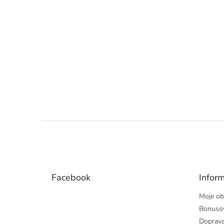
Z
á
p
a
t
Facebook
Inform
í
Moje ob
Bonuso
Doprava