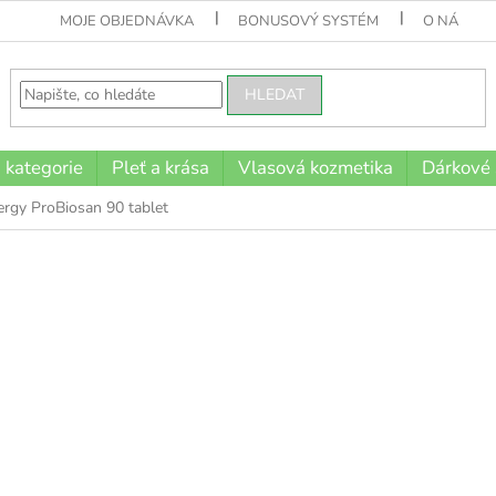
MOJE OBJEDNÁVKA
BONUSOVÝ SYSTÉM
O NÁS
HLEDAT
 kategorie
Pleť a krása
Vlasová kozmetika
Dárkové
ergy ProBiosan 90 tablet