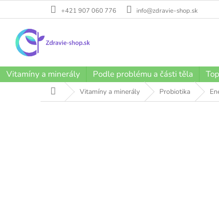
Přejít
+421 907 060 776
info@zdravie-shop.sk
na
obsah
Vitamíny a minerály
Podle problému a části těla
Top
Domů
Vitamíny a minerály
Probiotika
En