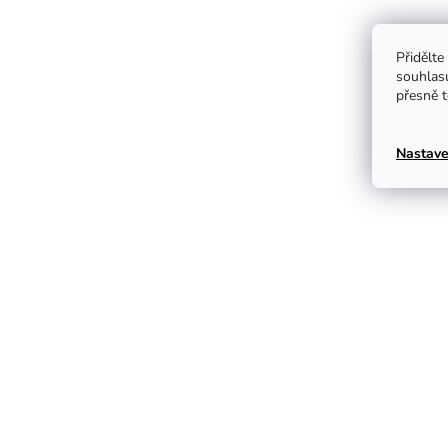
Přidělte
souhlas
přesně t
Nastave