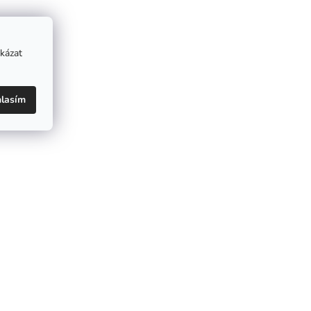
kázat
lasím