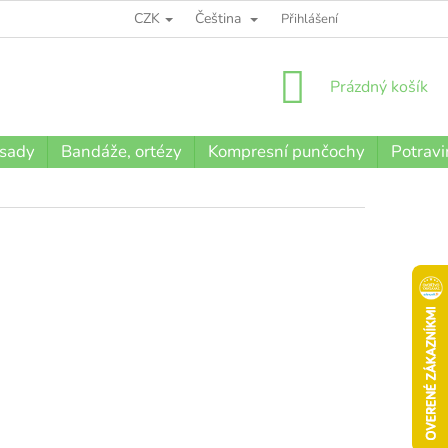
CZK
Čeština
BLOG
Přihlášení
NÁKUPNÍ
Prázdný košík
KOŠÍK
 sady
Bandáže, ortézy
Kompresní punčochy
Potravi