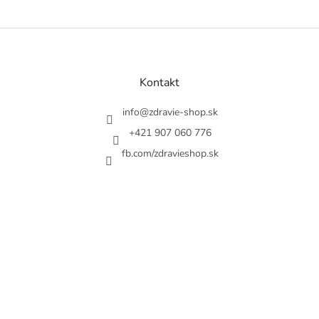
Z
á
p
a
Kontakt
t
í
info
@
zdravie-shop.sk
+421 907 060 776
fb.com/zdravieshop.sk