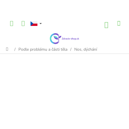
Přejít
na
obsah
NÁKU
KOŠÍK
/
Podle problému a části těla
/
Nos, dýchání
Domů