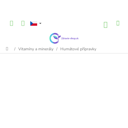
Přejít
na
obsah
NÁKU
KOŠÍK
/
Vitamíny a minerály
/
Humátové přípravky
Domů