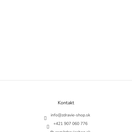
Z
á
p
a
Kontakt
t
í
info
@
zdravie-shop.sk
+421 907 060 776